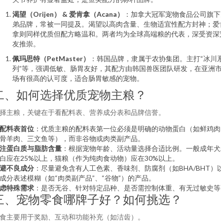
渴望（Orijen） & 爱肯拿（Acana）
：加拿大冠军宠物食品公司旗下
弟品牌，常被一同提及。渴望以高肉含量、生物适宜性配方封神；爱
拿则同样优质但配方略温和。两者均为全球高端粮的代表，深受资深
友推崇。
佩玛思特（PetMaster）
：韩国品牌，隶属于农协集团。主打“冰川
列”等，强调低敏、肠胃友好，其配方由韩国兽医团队研发，在亚洲
场有很高的认可度，适合肠胃敏感的宠物。
二、如何选择优质宠物主粮？
择主粮，关键在于看配料表、营养成分表和品牌信誉。
配料表首位
：优质主粮的配料表第一位必须是明确的动物蛋白（如鲜鸡肉
骨羊肉、三文鱼等），而非谷物或肉类副产品。
注蛋白质与脂肪含量
：根据宠物年龄、活动量选择合适比例。一般成年犬
白应在25%以上，猫粮（作为纯肉食动物）应在30%以上。
避不良成分
：尽量避免含有人工色素、香味剂、防腐剂（如BHA/BHT）
成分表述模糊（如“肉类副产品”、“谷物”）的产品。
虑特殊需求
：是否无谷、针对特定品种、是否需控制体重、有无过敏史等
三、宠物零食哪牌子好？如何挑选？
食主要用于奖励、互动和功能补充（如洁齿）。