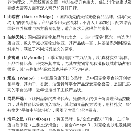
养”为理念，产品线覆盖全面，特别在提升免疫力、促进消化健康以
赛级犬营养方面有深入研究和良好口碑。
比瑞吉（Nature Bridge）
：国内领先的天然宠物食品品牌。倡导“
均衡”的饮食理念，产品多采用天然食材，不含人工添加剂，配方结
国际营养标准与东方膳食智慧，适合追求天然喂养的家长。
伯纳天纯
：国内高端宠物粮品牌代表之一。主打“无谷”概念，精选优
蛋白源，致力于减少宠物过敏源。其产品线丰富，从基础系列到高端
鲜系列，满足了不同消费层次的需求。
麦富迪（Myfoodie）
：乖宝集团旗下主力品牌，以“真材实料”著称
产品性价比高，种类极其丰富，尤其在宠物零食和湿粮领域市场占有
很高，其“弗列加特”高端线也获得了不少好评。
顽皮（Wanpy）
：中宠股份旗下核心品牌，是中国宠物零食的开创者
领导者。其肉干、香肠、洁齿骨等零食产品深受宠物喜爱，是国民度
高的零食品牌，近年也推出了主粮产品线。
网易严选
：互联网品牌的杰出代表。凭借强大的供应链管理和品控能
力，以高性价比策略切入市场。其宠物食品配方透明，用料扎实，经
被赞为“平价中的战斗机”，吸引了大量年轻消费者。
海洋之星（Fish4Dogs）
：英国品牌，以“全鱼肉配方”闻名。主打单
蛋白质来源（主要是深海鱼），富含Omega-3，对宠物皮肤毛发健
关节养护有显著益处，是鱼类配方的标杆品牌。