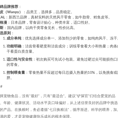
碑品牌推荐
：
皮（Wanpy）
：品类王，选择多，品质稳定。
EAL
：新西兰品牌，真材实料的天然风干零食，如牛肋骨、鳕鱼皮等。
格漫
：日本品牌，零食设计贴心，种类丰富，适口性好。
斯
：国内品牌，以肉干类零食见长，性价比高。
选原则
：
成分单纯
：优先选择成分单一、添加剂少的零食，如纯肉风干、冻干
功能明确
：洁齿骨看硬度和洁齿成分；训练零食看大小和热量；肉条
干看蛋白质含量。
适口性与安全性
：初次购买可先试小包装。避免过硬过尖可能损伤口
的零食。
控制喂食量
：零食热量不应超过每日总摄入热量的10%，以免挑食或
胖。
##
择宠物食品，没有“最好”，只有“最适合”。建议“铲屎官”们结合爱宠的品
、年龄、健康状况、活动水平及口味偏好，从上述信誉良好的品牌中挑选
的产品。在换粮时，务必遵循“七日换粮法”，循序渐进。科学的喂养，加
满的爱，才是宠物健康快乐成长的根本保障。